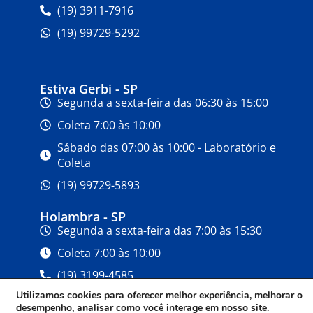
(19) 3911-7916
(19) 99729-5292
Estiva Gerbi - SP
Segunda a sexta-feira das 06:30 às 15:00
Coleta 7:00 às 10:00
Sábado das 07:00 às 10:00 - Laboratório e
Coleta
(19) 99729-5893
Holambra - SP
Segunda a sexta-feira das 7:00 às 15:30
Coleta 7:00 às 10:00
(19) 3199-4585
Utilizamos cookies para oferecer melhor experiência, melhorar o
desempenho, analisar como você interage em nosso site.
2023 | Laboratório 22 de Outubro | Todos os
Politi